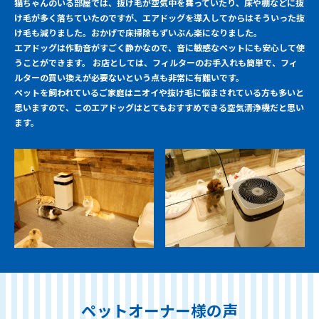
猫ちゃんのいる部屋では、抜け毛が空気中を舞っていたり、床や棚などに抜
け毛が多く落ちていたのですが、エアドッグを導入してからはそういった抜
け毛も減りました。おかげで床掃除もずいぶん楽になりました。
エアドッグは作動音がすごく静かなので、音に敏感なペットにも安心して使
うことができます。 お店としては、フィルターのお手入れも簡単で、フィ
ルターの買い換えが必要ないという点も非常に有難いです。
ペットを飼われているご家庭はニオイや抜け毛に悩まされている方も多いと
思いますので、このエアドッグはとてもおすすめできる空気清浄機だと思い
ます。
ペットオーナー様の声