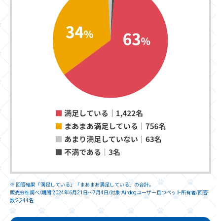
※ 回答結果「満足している」「まあまあ満足している」の合計。
販売会社調べ/期間:2024年6月21日～7月4日/対象:Airdogユーザー且つペット所有者/回答
数:2,244名