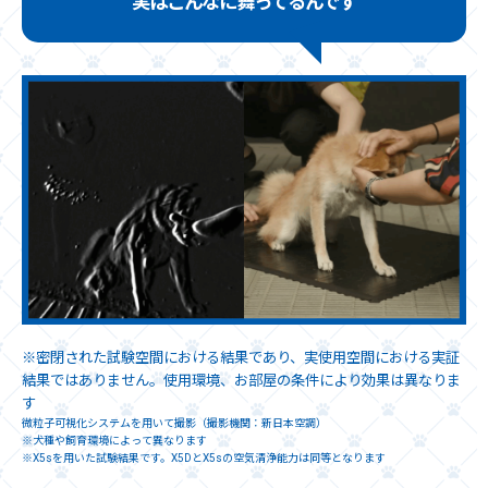
実はこんなに舞ってるんです
※密閉された試験空間における結果であり、実使用空間における実証
結果ではありません。使用環境、お部屋の条件により効果は異なりま
す
微粒子可視化システムを用いて撮影（撮影機関：新日本空調）
※犬種や飼育環境によって異なります
※X5sを用いた試験結果です。X5DとX5sの空気清浄能力は同等となります