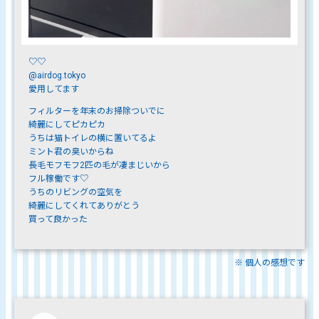
♡♡
@airdog.tokyo
愛用してます
フィルターを年末のお掃除ついでに
綺麗にしてピカピカ
うちは猫トイレの横に置いてるよ
ミント君の臭いからね
長毛モフモフ2匹の毛が凄まじいから
フル稼働です♡
うちのリビングの空気を
綺麗にしてくれてありがとう
買って良かった
※ 個人の感想です