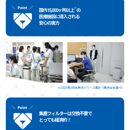
※
国内15,000ヶ所以上
の
医療施設に導入される
安心の実力
※2025年3月末時点シリーズ累計（販売会社調べ）
集塵フィルターは交換不要で
とっても経済的！