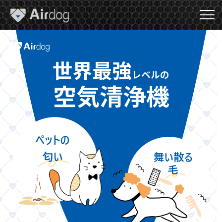
A
i
r
d
o
世界最強
g
レベルの
空気清浄機